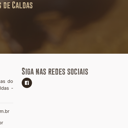
s de Caldas
Siga nas redes sociais
ias do
ldas -
m.br
br