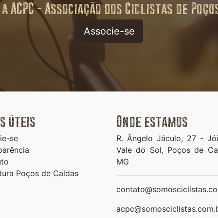
 a ACPC - Associação dos Ciclistas de Poço
Associe-se
s úteis
Onde estamos
ie-se
R. Ângelo Jáculo, 27 -
Jó
parência
Vale do Sol,
Poços de Ca
uto
MG
itura Poços de Caldas
contato@somosciclistas.co
acpc@somosciclistas.com.